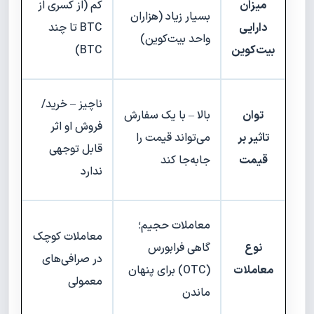
میزان
کم (از کسری از
بسیار زیاد (هزاران
دارایی
BTC تا چند
واحد بیت‌کوین)
بیت‌کوین
BTC)
ناچیز – خرید/
توان
بالا – با یک سفارش
فروش او اثر
تاثیر بر
می‌تواند قیمت را
قابل توجهی
قیمت
جابه‌جا کند
ندارد
معاملات حجیم؛
معاملات کوچک
نوع
گاهی فرابورس
در صرافی‌های
معاملات
(OTC) برای پنهان
معمولی
ماندن