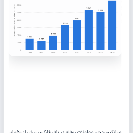
میانگین حجم معاملات روزانه در بازار فارکس بیش از 50برابر