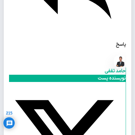
پاسخ
حامد ثقفی
نویسنده پست
Privacy Policy
215