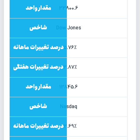
33800.6
Dow Jones
5.76%+
3.87%+
13845.6
Nasdaq
3.69%+