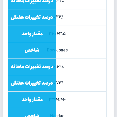
3.22%+
0.46%-
34043.5
Dow Jones
6.49%+
0.72%-
13941.44
Nasdaq