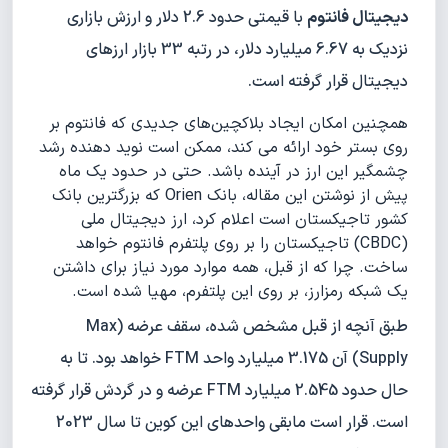
دیجیتال فانتوم
با قیمتی حدود 2.6 دلار و ارزش بازاری
نزدیک به 6.67 میلیارد دلار، در رتبه 33 بازار ارزهای
دیجیتال قرار گرفته است.
همچنین امکان ایجاد بلاکچین‌های جدیدی که فانتوم بر
روی بستر خود ارائه می کند، ممکن است نوید دهنده رشد
چشمگیر این ارز در آینده باشد. حتی در حدود یک ماه
پیش از نوشتن این مقاله، بانک Orien که بزرگترین بانک
کشور تاجیکستان است اعلام کرد، ارز دیجیتال ملی
(CBDC) تاجیکستان را بر روی پلتفرم فانتوم خواهد
ساخت. چرا که از قبل، همه موارد مورد نیاز برای داشتن
یک شبکه رمزارز، بر روی این پلتفرم، مهیا شده است.
طبق آنچه از قبل مشخص شده، سقف عرضه (Max
Supply) آن 3.175 میلیارد واحد FTM خواهد بود. تا به
حال حدود 2.545 میلیارد FTM عرضه و در گردش قرار گرفته
است. قرار است مابقی واحدهای این کوین تا سال 2023