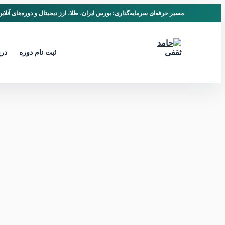
مسیر حرفه‌ای سرمایه‌گذاری: بورس ایران، طلا، ارز دیجیتال و دوره‌های آنلای
ثبت نام دوره
دری
تالاربورس
وبلاگ
اسلیپیج (Slippage) یا نوسانات ناگهانی قیمت
/
/
اسفند 27, 1400
تاریخ انتشار: