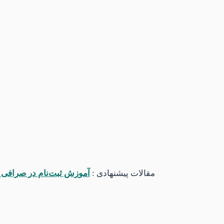
این پدیده در همه‌ی بازار‌ها مانند بورس یا
فارک
خصوص در صرافی‌های غیرمتمرکز مانند
iswap
بسیار زیادی در حال تغییر و دگرگونی است و اخ
این بازار دچار نوسانات شدید شود.
بنابراین معامله‌گران و سرمایه‌گذاران در این باز
احتمالی پیش‌گیری شو
سفارش نشان داده‌می‌شود. عواملی مانند حجم پ
مقالات پیشنهادی :
آموزش ثبت‌نام در صرافی ک