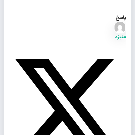
پاسخ
منیژه