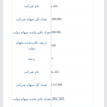
بانک ملت
50,000,000,000
8,479,099,996
16,96
5
بانک تجارت
223,926,127,000
37,367,392,565