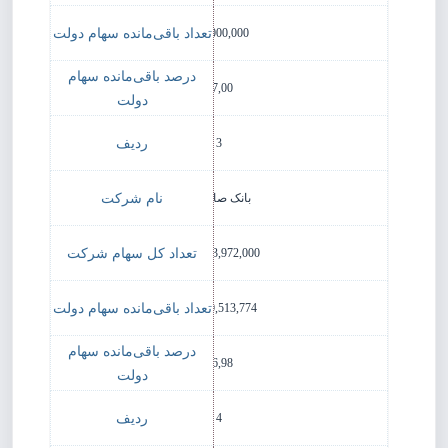
680,000,000
17,00
3
بانک صادرات
175,353,972,000
29,770,513,774
16,98
4