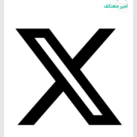
امیر معتکف