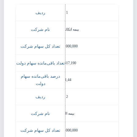
1
بیمه اتکائی امین
3,300,000,000
377,517,190
11,44
2
بیمه البرز
4,000,000,000