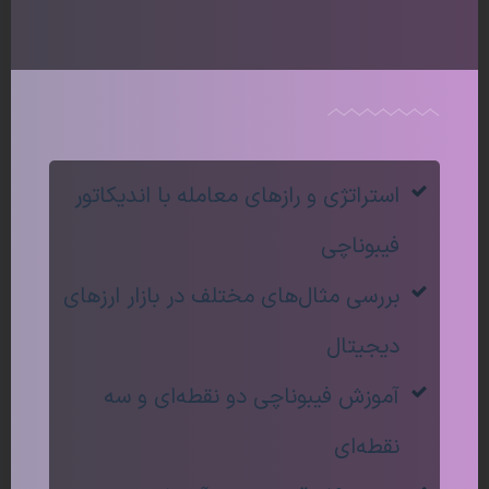
سخن آخر
تله گاوی یکی از مهم‌ترین و تاثیرگذارترین خطاهای تحلیل
تکنیکال است. تشخیص این تله نیاز به کسب تجربه و
افزایش مهارت تابلوخوانی دارد. اگر شما به‌عنوان معامله‌گر
استراتژی و رازهای معامله با اندیکاتور
بتوانید به‌درستی علائم تغییر روند نزولی و تبدیل آن به روند
فیبوناچی
صعودی را بشناسید هرگز در دام این تله نخواهید افتاد.
بررسی مثال‌های مختلف در بازار ارزهای
با وجود خطرناک این تله گاوی و احتمال بالای از دست دادن
سرمایه باید اشاره کنم که با تنظیم حد ضرر درست به‌راحتی
دیجیتال
می‌توانیم تا حد زیادی از به دام افتادن در آن جلوگیری کنیم.
آموزش فیبوناچی دو نقطه‌ای و سه
آیا شما تا به‌حال تجربه در دام تله گاوی افتادن را داشته‌اید؟
نقطه‌ای
3.7/5 - (3 امتیاز)