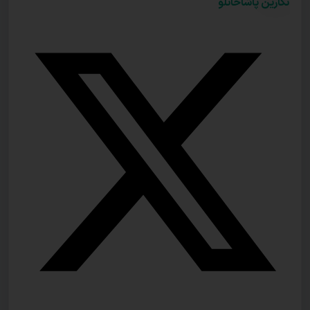
نگارین پاشاخانلو