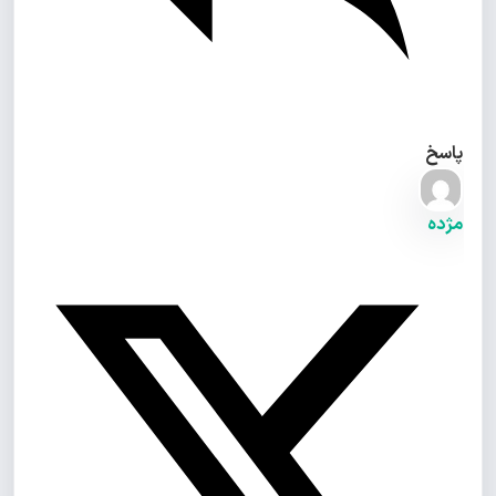
پاسخ
مژده