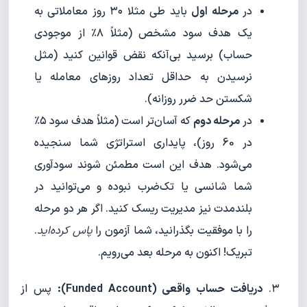
در
مرحله اول
باید طی مثلا ۳۰ روز معاملاتی به
یک هدف سود مشخص (مثلاً ۸٪ از موجودی
حساب) برسید بی‌آنکه نقض قوانین کنید (مثل
نرسیدن به حداقل تعداد روزهای معامله یا
شکستن حد ضرر روزانه).
در
مرحله دوم
که آسان‌تر است (مثلاً هدف سود ۵٪
در 60 روز)، پایداری استراتژی شما سنجیده
می‌شود. هدف این است مطمئن شوند سودآوری
شما شانسی یا تک‌ضرب نبوده و می‌توانید در
بلندمدت نیز مدیریت ریسک کنید. اگر هر دو مرحله
را با موفقیت بگذرانید، شما آزمون را
پاس کرده‌اید
.
تبریک! اکنون به مرحله بعد می‌رویم.
۳.
د
ریافت حساب واقعی (Funded Account):
پس از