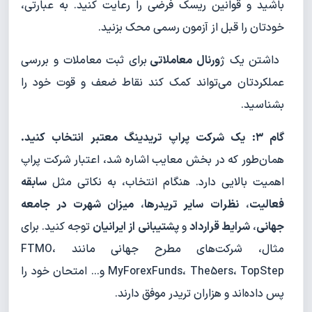
باشید و قوانین ریسک فرضی را رعایت کنید. به عبارتی،
خودتان را قبل از آزمون رسمی محک بزنید.
داشتن یک ژ
ورنال معاملاتی
برای ثبت معاملات و بررسی
عملکردتان می‌تواند کمک کند نقاط ضعف و قوت خود را
بشناسید.
گام ۳: یک شرکت پراپ تریدینگ معتبر انتخاب کنید.
همان‌طور که در بخش معایب اشاره شد، اعتبار شرکت پراپ
اهمیت بالایی دارد. هنگام انتخاب، به نکاتی مثل
سابقه
فعالیت
،
نظرات سایر تریدرها
،
میزان شهرت در جامعه
جهانی
،
شرایط قرارداد
و
پشتیبانی از ایرانیان
توجه کنید. برای
مثال، شرکت‌های مطرح جهانی مانند FTMO،
MyForexFunds، The5ers، TopStep و… امتحان خود را
پس داده‌اند و هزاران تریدر موفق دارند.