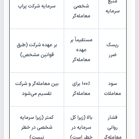
منبع
شخصی
سرمایه شرکت پراپ
سرمایه
معامله‌گر
مستقیماً بر
ریسک
بر عهده شرکت (طبق
عهده
ضرر
قوانین مشخص)
معامله‌گر
سود
۱۰۰٪ برای
بین معامله‌گر و شرکت
معاملات
معامله‌گر
تقسیم می‌شود
فشار
بالا (زیرا کل
کمتر (زیرا سرمایه
روانی
سرمایه در
شخصی در خطر
معامله‌گر
خطر است)
نیست)