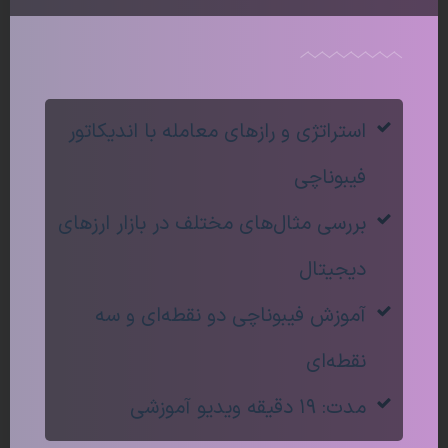
است و پس از آن دوباره روند صعودی شکل گرفته است.
لازم به ذکر است که محدوده‌ی قیمت 58621 دلار که روند
صعودی قبلی قادر به شکستن آن نبود، تبدیل به یک
مقاومت قدرت‌مند شده و در مقابل روند‌های صعودی بعد
استراتژی و رازهای معامله با اندیکاتور
نیز مقاوت کرده و از رشد قیمت جلوگیری کرده‌است. بنابراین
فیبوناچی
با شناسایی روند‌های اصلی و اصلاحی و پیدا کردن خطوط
حمایت و مقاومت، می‌توان رفتار قیمت را پیش‌بینی کرد.
بررسی مثال‌های مختلف در بازار ارزهای
دیجیتال
بازه‌ی زمانی یا Time Frame
آموزش فیبوناچی دو نقطه‌ای و سه
بازه‌ی زمانی یا Time Frame، واحد‌های زمانی‌ای است که
نقطه‌ای
نمودار قیمت‌ها بر اساس آن نمایش داده می‌شود. مثلا اگر
مدت: ۱۹ دقیقه ویدیو آموزشی
نمودار قیمت‌‌ها روزانه باشد، هر کندل نشان‌دهنده‌ی یک روز