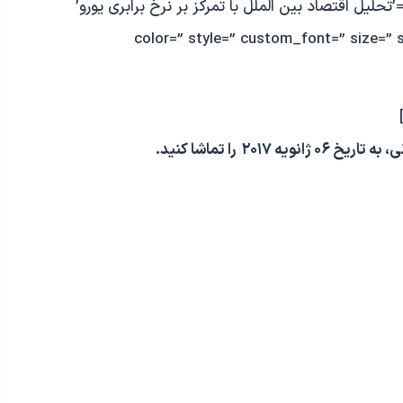
av_heading tag=’h1′ padding=’10’ heading=’تحلیل اقتصاد بین الملل با تمرکز بر نرخ برابری یورو’
color=” style=” custom_font=” size=” 
۲۰ را تماشا کنید.