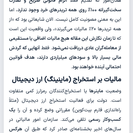
همان‌طور که گفتیم فعلاً
الزام قانونی صریح و نظارت
سخت‌گیرانه ۱۰۰٪ روی همه تریدرهای خرد وجود ندارد
، اما
این به معنی مصونیت کامل نیست. الان شایعاتی بود که «از
همه تریدرها ۲۰٪ مالیات می‌گیرند»، ولی واقعیت این است
که
تا زمان نگارش این مقاله هیچ مالیات اضافی یا مستقیمی
از معامله‌گران عادی دریافت نمی‌شود
. فقط
آنهایی که گردش
مالی بسیار بالا و سودهای میلیاردی دارند، هدف قوانین
احتمالی آینده خواهند بود
.
مالیات بر استخراج (ماینینگ) ارز دیجیتال
وضعیت
ماینرها
یا استخراج‌کنندگان رمزارز کمی متفاوت
است. دولت برای فعالیت استخراج ارز دیجیتال (مثلاً
راه‌اندازی فارم بیت‌کوین) مقرراتی وضع کرده و آن را
یک
کسب‌وکار رسمی
تلقی می‌کند. سازمان امور مالیاتی در
سال‌های اخیر بخشنامه‌ای صادر کرد که طبق آن
هرکس