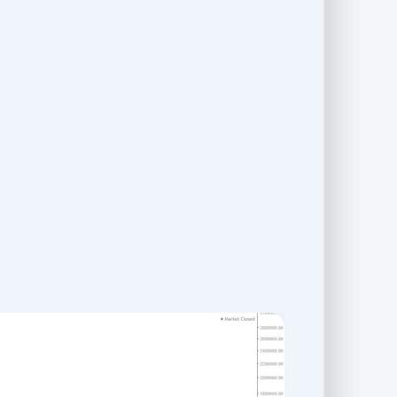
2- طمع در معامله‌گری
از دیگر اشتباهات معامله گری که مقابله با آن 
طماع هستند و دوست دارند که همه سودهای بازا
باعث از بین رفتن سودهای گذشته نیز بشود.
پایبندی به استراتژی است که می‌تواند شما را 
قانع باشید، ممکن است قیمت از آن سطح بالاتر ب
این موضوع در سال 1399 در بورس اوراق بهادار ایران به‌خوبی مشهود بود. به‌دنبال
ایجاد شده بود، افراد فقط به سود بیشتر فکر می