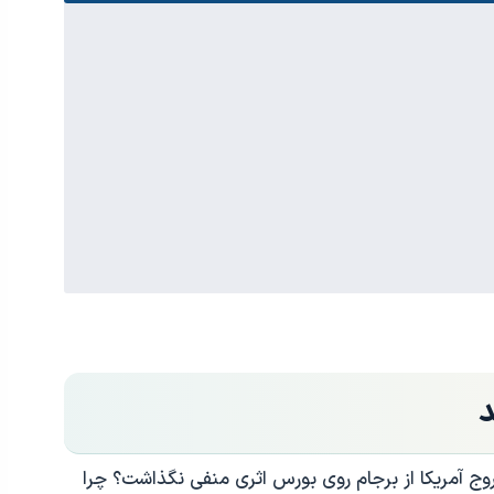
د
روج آمریکا از برجام روی بورس اثری منفی نگذاشت؟ چرا