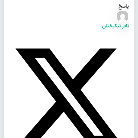
پاسخ
نادر نیکبختان