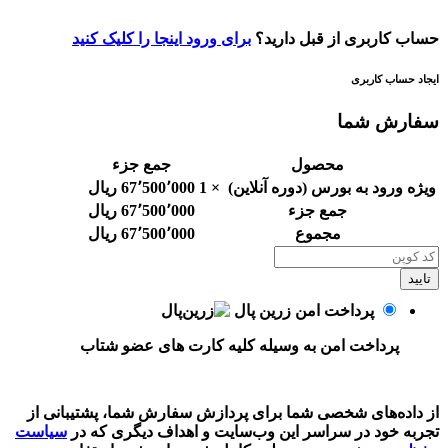
حساب کاربری از قبل دارید؟
برای ورود اینجا را کلیک کنید
ایجاد حساب کاربری
سفارش شما
محصول
جمع جزء
ویژه ورود به بورس (دوره آنلاین)
× 1
67٬500٬000
ریال
جمع جزء
67٬500٬000
ریال
مجموع
67٬500٬000
ریال
تایید
پرداخت امن زرین پال
پرداخت امن به وسیله کلیه کارت های عضو شتاب
از داده‌های شخصی شما برای پردازش سفارش شما، پشتیبانی از
تجربه خود در سراسر این وب‌سایت و اهداف دیگری که در
سیاست