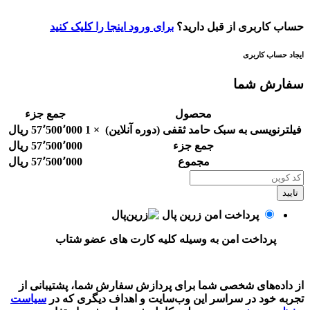
حساب کاربری از قبل دارید؟
برای ورود اینجا را کلیک کنید
ایجاد حساب کاربری
سفارش شما
محصول
جمع جزء
فیلترنویسی به سبک حامد ثقفی (دوره آنلاین)
× 1
57٬500٬000
ریال
جمع جزء
57٬500٬000
ریال
مجموع
57٬500٬000
ریال
تایید
پرداخت امن زرین پال
پرداخت امن به وسیله کلیه کارت های عضو شتاب
از داده‌های شخصی شما برای پردازش سفارش شما، پشتیبانی از
تجربه خود در سراسر این وب‌سایت و اهداف دیگری که در
سیاست