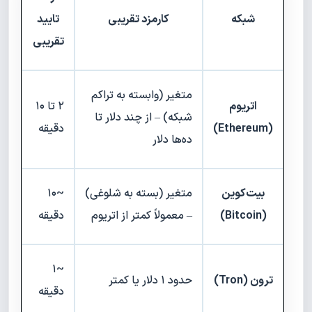
شبکه
کارمزد تقریبی
تایید
تقریبی
متغیر (وابسته به تراکم
اتریوم
۲ تا ۱۰
شبکه) – از چند دلار تا
(Ethereum)
دقیقه
ده‌ها دلار
بیت‌کوین
متغیر (بسته به شلوغی)
~۱۰
(Bitcoin)
– معمولاً کمتر از اتریوم
دقیقه
~۱
ترون (Tron)
حدود ۱ دلار یا کمتر
دقیقه