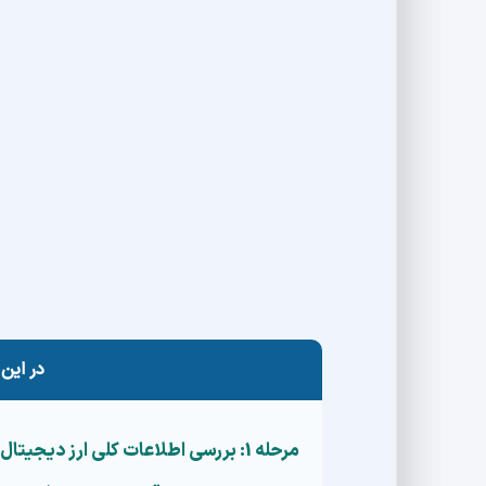
جوّسازی قیمتشان بالا رفته و به زودی از بین می‌
اصطلاح «
جم‌کوین
» وجود دارند که واقعاً پشتوا
شوند. هنر یک سرمایه‌گذار آگاه این است که بتو
در این مقاله گام‌به‌گام یاد می‌گیریم که
چگونه یک 
پروژه‌های ضعیف یا
کلاهبرداری
نشویم. از
بررسی
شناخت تیم توسعه‌دهنده
،
بررسی توکنومیکس
و
مثال‌های ساده توضیح خواهیم داد. اگر شما هم ن
می‌خواهید با چشمانی باز روی پروژه‌های جدید سرم
در این 
مرحله 1: بررسی اطلاعات کلی ارز دیجیتال (رتبه، ارزش بازار و حجم معاملات)