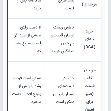
رشد سریع
بلافاصله پس از
مرحله‌ای)
قیمت
خرید
کاهش ریسک
از دست رفتن
خرید
نوسان قیمت و
بخشی از سود اگر
پله‌ای
کم کردن
قیمت سریع رشد
(DCA)
میانگین هزینه
کند
خرید در
کف
خرید در
ممکن است فرصت
قیمت
قیمت‌های
رشد را پیش از
(صبر
بسیار پایین‌تر
وقوع افت از دست
برای
ممکن است
بدهید
افت)