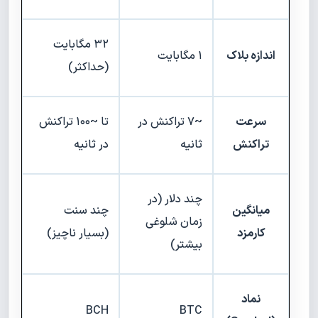
۳۲ مگابایت
اندازه بلاک
۱ مگابایت
(حداکثر)
سرعت
~۷ تراکنش در
تا ~۱۰۰ تراکنش
تراکنش
ثانیه
در ثانیه
چند دلار (در
میانگین
چند سنت
زمان شلوغی
کارمزد
(بسیار ناچیز)
بیشتر)
نماد
BCH
BTC