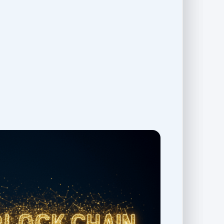
یک مثال ساده در دنیای واقعی: فرض کنید پیام
هنرمند معروف دارد. این دارایی‌ها غیرمثلی هستن
بعداً یک تابلوی دیگر (هر چند شبیه) را به او ب
جایگزین دقیق ندارد. NFT هم دقیقاً چنین خاصیتی در دنیای دیجیتال دارد. هر NFT دارای یک
یکتا
روی
بلاک‌چین
ظاهراً شبیه به هم باشند.