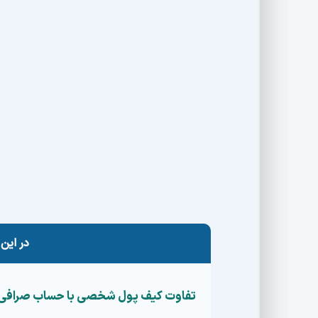
تصور کنید حامد به تازگی مقداری ارز دیجیتال 
تلفن همراهش را گم کرد. تمام دارایی کریپتوی 
که نکند سرمایه‌اش برای همیشه از دست برود. شا
کرده‌اید که اگر گوشی‌تان خراب یا گم شود،
بازیا
خبر خوب این است که اگر از کیف پول خود بک‌آ
ریکاوری والت
کار سختی نیست. در این مقاله یاد 
دوباره به دارایی‌های دیجیتال‌مان دسترسی پیدا 
خود هستید، تا پایان با ما همراه باشید تا راه نجا
در این 
تفاوت کیف پول شخصی با حساب صرافی د