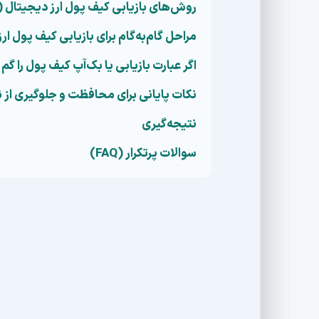
روش‌های بازیابی کیف پول ارز دیجیتال (
مراحل گام‌به‌گام برای بازیابی کیف پول ار
اگر عبارت بازیابی یا بک‌آپ کیف پول را گم
نکات پایانی برای محافظت و جلوگیری از نی
نتیجه‌گیری
سوالات پرتکرار (FAQ)
در ابتدا شاید احساس کنید
دنیای ارزهای دیجیت
را از دست بدهید. واقعیت این است که
امنیت ک
خلاف حساب بانکی که اگر رمزتان را فراموش کنید
بانک خودتان هستید! یعنی اگر
عبارت بازیابی ک
پشتیبانی‌ای وجود ندارد که بتواند آنها را برایتان