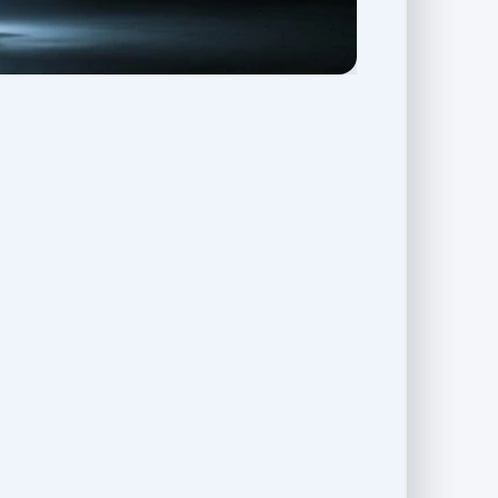
تفاوت کیف پول شخصی با ح
قبل از این‌که سراغ مراحل بازیابی کیف پول ارز 
غیرامانی (شخصی) است یا امانی (وابسته به ص
ریکاوری چه کاری می‌توانید انجام دهید.
نوع کیف
کنترل کلید
پول
خصوصی