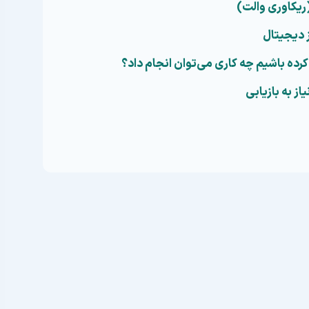
ریکاوری والت)
ز دیجیتال
 کرده باشیم چه کاری می‌توان انجام داد؟
از به بازیابی
ال
جای خطرناکی است و با یک اشتباه ممکن است همه چیز
یف پول ارز دیجیتال
کاملاً به خود شما بستگی دارد. بر
 می‌توانید به بانک مراجعه کنید، در دنیای کریپتو شما
یف پول
یا
کلیدهای خصوصی
خود را گم کنید، هیچ مرکز
 برگرداند. اما نگران نباشید؛ با رعایت چند نکته ساده و